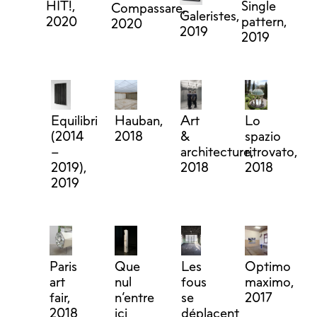
HIT!,
Single
Compassare,
Galeristes,
2020
pattern,
2020
2019
2019
Equilibri
Hauban,
Art
Lo
(2014
2018
&
spazio
–
architecture,
ritrovato,
2019),
2018
2018
2019
Paris
Que
Les
Optimo
art
nul
fous
maximo,
fair,
n’entre
se
2017
2018
ici
déplacent