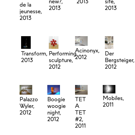
new?,
2013
site,
de la
2013
2013
jeunesse,
2013
Acinonyx,
Transform,
Performing
Der
2012
2013
sculpture,
Bergsteiger,
2012
2012
Mobiles,
Palazzo
Boogie
TET
2011
Wyler,
woogie
A
2012
night,
TET
2012
#2,
2011