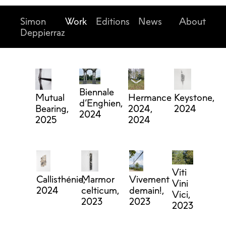
Simon
Work
Editions
News
About
Deppierraz
Biennale
Mutual
Hermance
Keystone,
d’Enghien,
Bearing,
2024,
2024
2024
2025
2024
Viti
Callisthénie,
Marmor
Vivement
Vini
2024
celticum,
demain!,
Vici,
2023
2023
2023