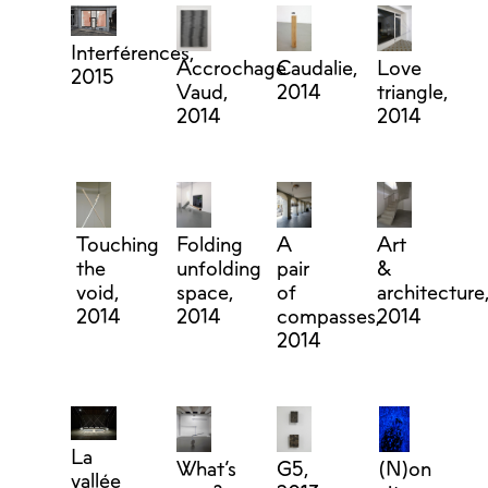
Interférences,
Accrochage
Caudalie,
Love
2015
Vaud,
2014
triangle,
2014
2014
Touching
Folding
A
Art
the
unfolding
pair
&
void,
space,
of
architecture
2014
2014
compasses,
2014
2014
La
What’s
G5,
(N)on
vallée