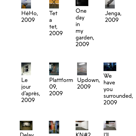
One
HéHo,
Tet
Jenga,
day
2009
a
2009
in
tet,
my
2009
garden,
2009
We
Le
Plattform
Updown,
have
jour
09,
2009
you
d’après,
2009
surrounded,
2009
2009
Delay,
KN#2,
I’ll