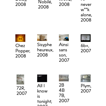
Nobilé,
2008
2008
never
2008
w°°k
alone,
2008
Ainsi
Sisyphe
Chez
6b+,
sans
heureux,
Popper,
2007
son,
2008
2008
2007
2B
Plym,
All I
72R,
4B
2007
know
2007
7B,
is
2007
tonight,