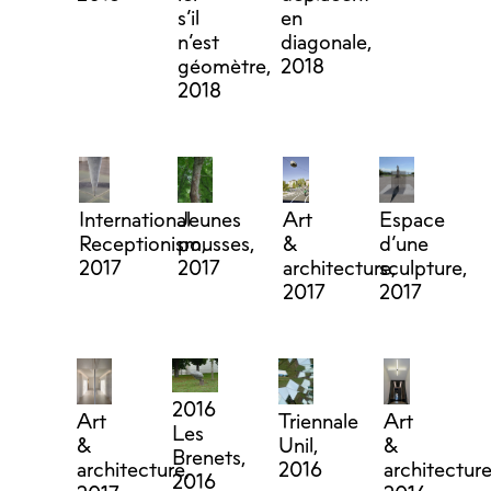
s’il
en
n’est
diagonale,
géomètre,
2018
2018
International
Jeunes
Art
Espace
Receptionism,
pousses,
&
d’une
2017
2017
architecture,
sculpture,
2017
2017
2016
Art
Triennale
Art
Les
&
Unil,
&
Brenets,
architecture,
2016
architecture
2016