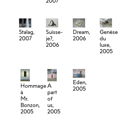
2007
Stalag,
Suisse-
Dream,
Genèse
2007
je?,
2006
du
2006
luxe,
2005
Eden,
Hommage
A
2005
à
part
Mr.
of
Bonzon,
us,
2005
2005