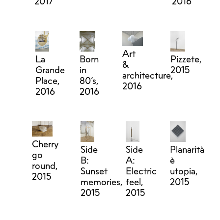
2017
2016
Art
La
Born
Pizzete,
&
Grande
in
2015
architecture,
Place,
80’s,
2016
2016
2016
Cherry
Side
Side
Planarità
go
B:
A:
è
round,
Sunset
Electric
utopia,
2015
memories,
feel,
2015
2015
2015