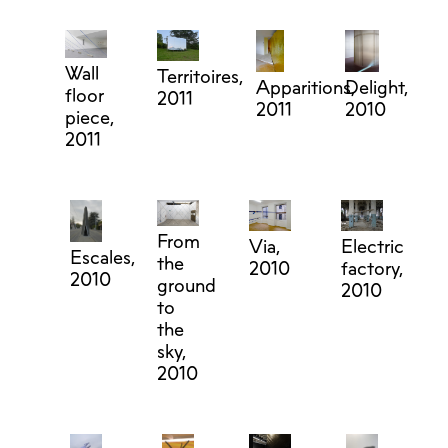
Wall
Territoires,
Apparitions,
Delight,
floor
2011
2011
2010
piece,
2011
From
Electric
Via,
Escales,
the
factory,
2010
2010
ground
2010
to
the
sky,
2010