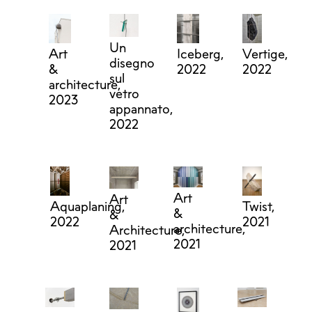
Un
Art
Iceberg,
Vertige,
disegno
&
2022
2022
sul
architecture,
vetro
2023
appannato,
2022
Art
Art
Aquaplaning,
Twist,
&
&
2022
2021
architecture,
Architecture,
2021
2021